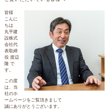
皆様
こんに
ちは
丸平建
設株式
会社代
表取締
役 渡辺
隆 で
す。
この度
は、当
社のホ
ームページをご覧頂きまして
誠にありがとうございます。