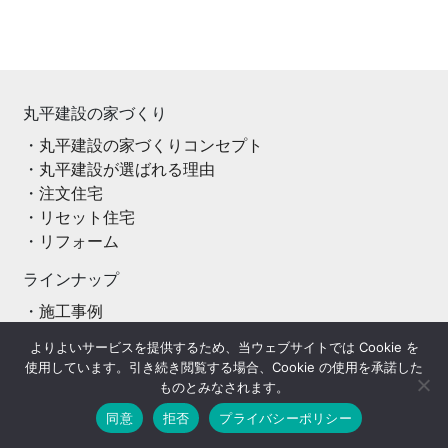
丸平建設の家づくり
丸平建設の家づくりコンセプト
丸平建設が選ばれる理由
注文住宅
リセット住宅
リフォーム
ラインナップ
施工事例
注文住宅
よりよいサービスを提供するため、当ウェブサイトでは Cookie を
リセット住宅
使用しています。引き続き閲覧する場合、Cookie の使用を承諾した
リフォーム
ものとみなされます。
Facebook
Mastodon
Email
共
お客様の声
同意
拒否
プライバシーポリシー
注文住宅
有