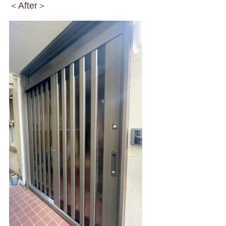
＜After＞