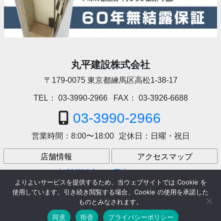
丸平建設株式会社
〒179-0075
東京都練馬区高松1-38-17
TEL：
03-3990-2966
FAX：
03-3926-6688
03-3990-2966
営業時間：
8:00〜18:00
定休日：
日曜・祝日
店舗情報
アクセスマップ
無料相談会のご案内
アクセス
よりよいサービスを提供するため、当ウェブサイトでは Cookie を
使用しています。引き続き閲覧する場合、Cookie の使用を承諾した
ものとみなされます。
Facebook
Mastodon
Email
共
Copyright © 丸平建設株式会社 All rights resereved.
同意
拒否
プライバシーポリシー