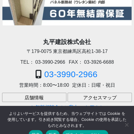
丸平建設株式会社
〒179-0075
東京都練馬区高松1-38-17
TEL：
03-3990-2966
FAX：
03-3926-6688
03-3990-2966
営業時間：
8:00〜18:00
定休日：
日曜・祝日
店舗情報
アクセスマップ
無料相談会のご案内
アクセス
よりよいサービスを提供するため、当ウェブサイトでは Cookie を
使用しています。引き続き閲覧する場合、Cookie の使用を承諾した
ものとみなされます。
Facebook
Mastodon
Email
共
Copyright © 丸平建設株式会社 All rights resereved.